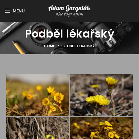
MENU
Podběl lékařský
HOME
PODBĚL LÉKAŘSKÝ